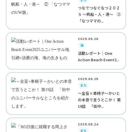
つなでつなぐなつ２０２
５ ～帆船・人・港～ ②
「なつママの...
2025.06.26
海
活動レポート｜One
Action Beach Event2...
2025.06.25
まち
～全盲×車椅子～かいと
の本音で言うとこか！ 第
19話 「街中...
2025.06.24
まち