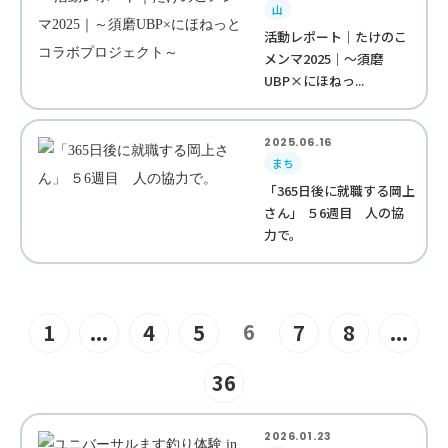
山
活動レポート｜たけのこ
メンマ2025｜～須磨
UBP×にほねっ...
2025.06.16
まち
「365日後に就職する岡上
さん」 ５6週目 人の協
力で。
6
1
...
4
5
7
8
...
36
2026.01.23