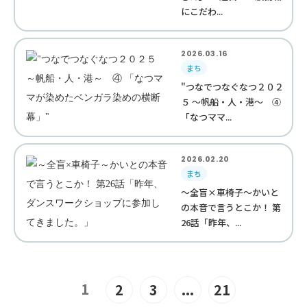
にこだわ...
2026.03.16
まち
"つなでつなぐなつ２０２
５ ～帆船・人・港～ ④
「なつママ...
2026.02.20
まち
～全盲×車椅子～かいと
の本音で言うとこか！ 第
26話「昨年、...
1
2
3
...
21