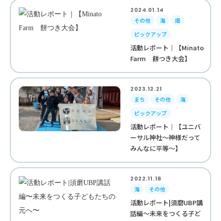
2024.01.14
その他
海
畑
ピックアップ
活動レポート｜【Minato
Farm 餅つき大会】
2023.12.21
まち
その他
海
ピックアップ
活動レポート｜【ユニバ
ーサル神社～神様だって
みんなに平等～】
2022.11.18
海
その他
活動レポート|須磨UBP講
話編〜未来をつくる子ど