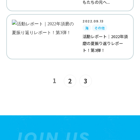
もたちの元へ...
2022.09.13
海
その他
活動レポート｜2022年須
磨の夏振り返りレポー
ト！第3弾！
1
2
3
JOIN US