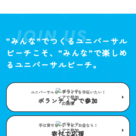
JOIN US
“みんな”でつくるユニバーサル
ビーチこそ、“みんな”で楽しめ
るユニバーサルビーチ。
ユニバーサルビーチつくりを手伝いたい！
ボランティアで参加
手は貸せない。でも、お金なら！
寄付で応援