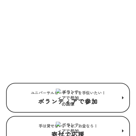
JOIN US
“みんな”でつくるユニバーサル
ビーチこそ、“みんな”で楽しめ
るユニバーサルビーチ。
ユニバーサルビーチつくりを手伝いたい！
ボランティアで参加
手は貸せない。でも、お金なら！
寄付で応援