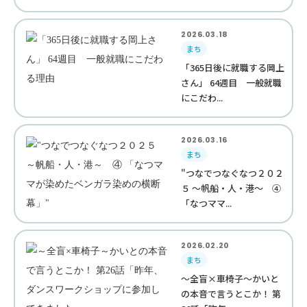
2026.03.18
まち
「365日後に就職する岡上
さん」 64週目 一般就職
にこだわ...
2026.03.16
まち
"つなでつなぐなつ２０２
５ ～帆船・人・港～ ④
「なつママ...
2026.02.20
まち
～全盲×車椅子～かいと
の本音で言うとこか！ 第