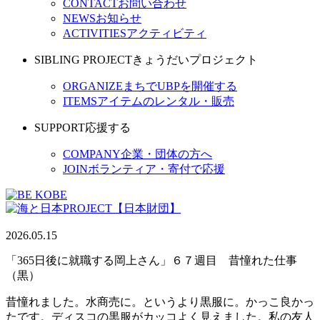
CONTACT
お問い合わせ
NEWS
お知らせ
ACTIVITIES
アクティビティ
SIBLING PROJECT
きょうだいプロジェクト
ORGANIZE
まちでUBPを開催する
ITEMS
アイテムのレンタル・販売
SUPPORT
応援する
COMPANY
企業・団体の方へ
JOIN
ボランティア・寄付で応援
2026.05.15
「365日後に就職する岡上さん」６７週目 昔憧れた仕事
（黒）
昔憧れました。水商売に。というより黒服に。かっこ良かっ
たです。ディスコの黒服がカッコよく見えました。私の友人