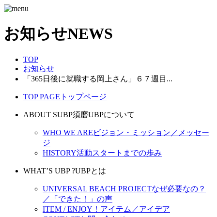
お知らせ
NEWS
TOP
お知らせ
「365日後に就職する岡上さん」６７週目...
TOP PAGE
トップページ
ABOUT SUBP
須磨UBPについて
WHO WE ARE
ビジョン・ミッション／メッセー
ジ
HISTORY
活動スタートまでの歩み
WHAT’S UBP ?
UBPとは
UNIVERSAL BEACH PROJECT
なぜ必要なの？
／「できた！」の声
ITEM / ENJOY！
アイテム／アイデア