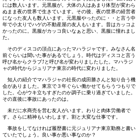
には数人います。元黒服が。大体の人はあまり体型が変わら
ぬまま夜の世界で生きています。その後、夜の世界の経営者
になった友人も数人います。元黒服やったのに・・と言う中
年で小太りでハゲの不動産屋の友人もいます。昔はカッコよ
かったのに。黒服がカッコ良いなぁと思い、黒服に憧れまし
た。
そのディスコの頂点にあったマハラジャです。みなさん名
前ぐらいは聞いた事があるでしょう。時代はディスコと言う
呼び名からクラブ⤴と呼び名が変わりましたした。マハラジ
ャの時代からジュリアナ東京の時代に変わりました。
知人の紹介でマハラジャの社長の成田勝さんと知り合う機
会がありました。東京で３年ぐらい働かせてもらうつもりで
した。心がウキ立ちすぎたのか調子に乗り過ぎていました。
その直後に事故にあったのは。
未だに水商売を営む友人がいます。わりと肉体労働者で
す。さらに精神もいわします。割と大変な仕事です。
事故をしてなければ履歴書に元ジュリアナ東京勤務と書い
ていたでしょう。良い事か悪い事なのか？