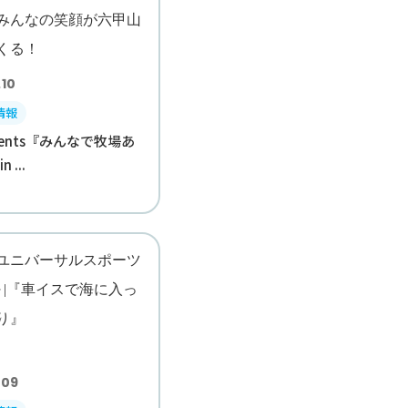
.10
情報
esents『みんなで牧場あ
 ...
.09