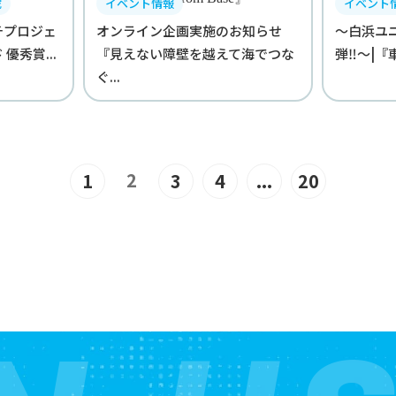
載
イベント情報
イベント
チプロジェ
オンライン企画実施のお知らせ
～白浜ユ
優秀賞...
『見えない障壁を越えて海でつな
弾‼︎～|『
ぐ...
2
1
3
4
...
20