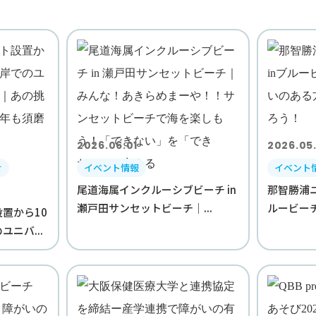
2026.06.01
2026.05.
せ
イベント情報
イベント
尾道海属インクルーシブビーチ in
那智勝浦ユ
瀬戸田サンセットビーチ｜...
ルービーチ那
置から10
ニバ...