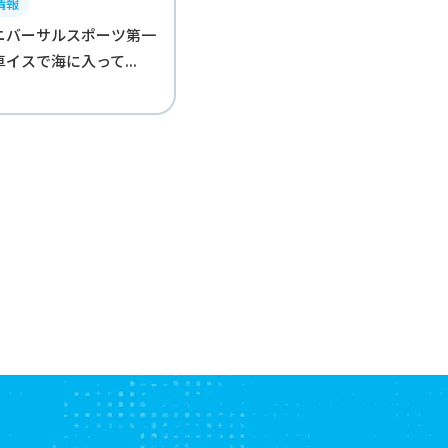
情報
ニバーサルスポーツ第一
車イスで海に入って...