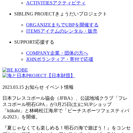
ACTIVITIES
アクティビティ
SIBLING PROJECT
きょうだいプロジェクト
ORGANIZE
まちでUBPを開催する
ITEMS
アイテムのレンタル・販売
SUPPORT
応援する
COMPANY
企業・団体の方へ
JOIN
ボランティア・寄付で応援
2023.03.15
お知らせ
イベント情報
日本フレスコボール協会（JFBA）、公認地域クラブ「フレ
スコボール明石GPA」が3月25日(土)にSUPショップ
「kūkahi」と林崎松江海岸で「ビーチスポーツフェスティバ
ル2023」を開催。
『夏じゃなくても楽しめる！明石の海で遊ぼう！』をコンセ