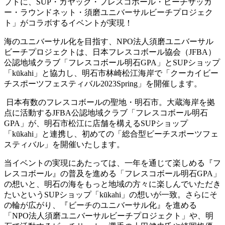
プトに、SUP・カヤック・フレスコボール・ビーチサッカ
ー・ラウンドネット・須磨ユニバーサルビーチプロジェク
ト」がコラボするイベントが実現！
海のユニバーサル化を目指す、NPO法人須磨ユニバーサル
ビーチプロジェクトは、日本フレスコボール協会（JFBA）
公認地域クラブ「フレスコボール明石GPA」とSUPショップ
「kūkahi」と協力し、明石市林崎松江海岸で「クーカイビー
チスポーツフェスティバル2023Spring」を開催します。
日本有数のフレスコボールの聖地・明石市。大蔵海岸を拠
点に活動するJFBA公認地域クラブ「フレスコボール明石
GPA」が、明石市松江に店舗を構えるSUPショップ
「kūkahi」と連携し、初めての「総合型ビーチスポーツフェ
スティバル」を開催いたします。
当イベントの実現にあたっては、一年を通じて楽しめる『フ
レスコボール』の普及を進める「フレスコボール明石GPA」
の想いと、明石の海をもっと地域の方々に楽しんでいただき
たいというSUPショップ「kūkahi」の想いが一致。さらにそ
の輪が広がり、『ビーチのユニバーサル化』を進める
「NPO法人須磨ユニバーサルビーチプロジェクト」や、明