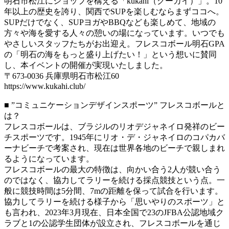
明石市松江にショップを構える「kūkahi（クーカイ）」。10
年以上の歴史を誇り、関西でSUPを楽しむならまずココへ。
SUPだけでなく、SUPヨガやBBQなども楽しめて、地域の
方々や海を愛する人々の憩いの場になっています。いつでも
やさしいスタッフたちがお出迎え。フレスコボール明石GPA
の「明石の海をもっと盛り上げたい！」という想いに賛同
し、本イベントの開催が実現いたしました。
〒673-0036 兵庫県明石市松江60
https://www.kukahi.club/
■ ”コミュニケーションデザインスポーツ” フレスコボールと
は？
フレスコボールは、ブラジルのリオデジャネイロ発祥のビー
チスポーツです。1945年にリオ・デ・ジャネイロのコパカバ
ーナビーチで考案され、現在は世界各地のビーチで親しまれ
るようになっています。
フレスコボールの最大の特徴は、向かい合う2人が競い合う
のではなく、協力してラリーを続ける採点競技という点。一
般に競技時間は5分間、7mの距離を保って試合を行います。
協力してラリーを続ける様子から「思いやりのスポーツ」と
も言われ、2023年3月現在、日本全国で23のJFBA公認地域ク
ラブと1の公認学生団体が設立され、フレスコボールを通じ