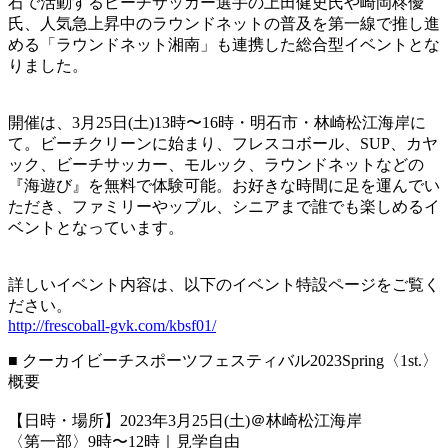
石で活動するビーチサッカー選手の上田健史氏や崎岡柊優
氏、人気急上昇中のラウンドネットの普及を第一線で推し進
める「ラウンドネット湘南」も連携した総合型イベントとな
りました。
開催は、3月25日(土)13時〜16時・明石市・林崎松江海岸に
て。ビーチクリーンに始まり、フレスコボール、SUP、カヤ
ック、ビーチサッカー、モルック、ラウンドネットなどの
『海遊び』を無料で体験可能。お好きな時間に足を運んでい
ただき、ファミリーやップル、シニアまで誰でも楽しめるイ
ベントとなっています。
詳しいイベント内容は、以下のイベント特設ページをご覧く
ださい。
http://frescoball-gvk.com/kbsf01/
■ クーカイビーチスポーツフェスティバル2023Spring〈1st.〉
概要
【日時・場所】2023年3月25日(土)＠林崎松江海岸
〈第一部〉9時〜12時｜見学自由