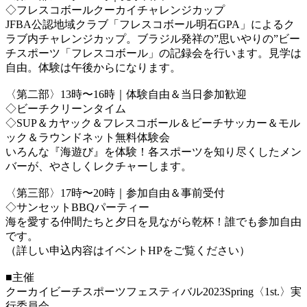
◇フレスコボールクーカイチャレンジカップ
JFBA公認地域クラブ「フレスコボール明石GPA」によるク
ラブ内チャレンジカップ。ブラジル発祥の”思いやりの”ビー
チスポーツ「フレスコボール」の記録会を行います。見学は
自由。体験は午後からになります。
〈第二部〉13時〜16時｜体験自由＆当日参加歓迎
◇ビーチクリーンタイム
◇SUP＆カヤック＆フレスコボール＆ビーチサッカー＆モル
ック＆ラウンドネット無料体験会
いろんな『海遊び』を体験！各スポーツを知り尽くしたメン
バーが、やさしくレクチャーします。
〈第三部〉17時〜20時｜参加自由＆事前受付
◇サンセットBBQパーティー
海を愛する仲間たちと夕日を見ながら乾杯！誰でも参加自由
です。
（詳しい申込内容はイベントHPをご覧ください）
■主催
クーカイビーチスポーツフェスティバル2023Spring〈1st.〉実
行委員会