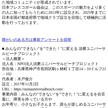
た地域コミュニティが形成されています。
日本フレスコボール協会は、このスポーツの魅力をより多く
の人に知ってもらうために2013年に設立され、2025年までに
日本全国47都道府県で地域クラブ設立を目指して積極的に活
動を行っております。
障がいのある方は事前アンケートを回答
■ みんなの”できない”を”できた！”に変える 須磨ユニバーサ
ルビーチプロジェクト
＜法人概要＞
法人名：NPO法人須磨ユニバーサルビーチプロジェクト
所在地：兵庫県神戸市長田区駒ヶ林町１丁目14－10ドルフ21
－102
代表者：木戸俊介
設立：2017年11月2日
URL：https://sumauniversalbeach.com/
事業内容：みんなの”できない”を”できた！”に変えるを合言
葉に、障害を持っている方や
お年寄り、小さなお子さんまで、誰もが楽しめるユニバーサ