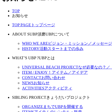
TOP
お知らせ
TOP PAGE
トップページ
ABOUT SUBP
須磨UBPについて
WHO WE ARE
ビジョン・ミッション／メッセージ
HISTORY
活動スタートまでの歩み
WHAT’S UBP ?
UBPとは
UNIVERSAL BEACH PROJECT
なぜ必要なの？／
ITEM / ENJOY！
アイテム／アイデア
CONTACT
お問い合わせ
NEWS
お知らせ
ACTIVITIES
アクティビティ
SIBLING PROJECT
きょうだいプロジェクト
ORGANIZE
まちでUBPを開催する
ITEMS
アイテムのレンタル・販売