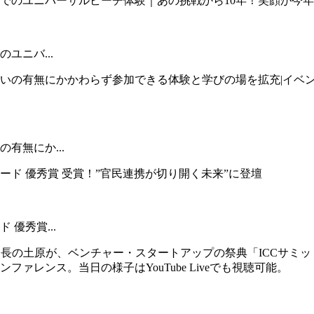
ユニバ...
有無にか...
優秀賞...