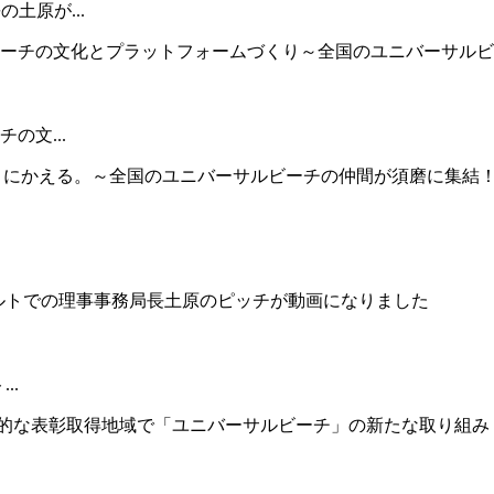
土原が...
の文...
..