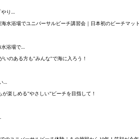
り...
浴場で...
..
.