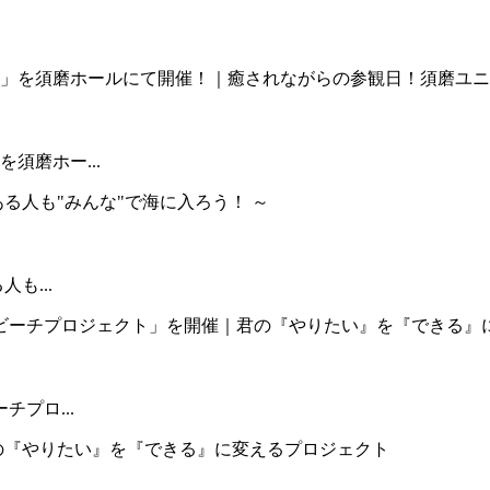
須磨ホー...
も...
プロ...