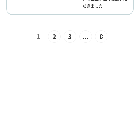
だきました
1
2
3
...
8
JOIN US
“みんな”でつくるユニバーサル
ビーチこそ、“みんな”で楽しめ
るユニバーサルビーチ。