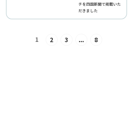
チを四国新聞で掲載いた
だきました
1
2
3
...
8
JOIN US
“みんな”でつくるユニバーサル
ビーチこそ、“みんな”で楽しめ
るユニバーサルビーチ。