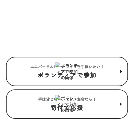
JOIN US
“みんな”でつくるユニバーサル
ビーチこそ、“みんな”で楽しめ
るユニバーサルビーチ。
ユニバーサルビーチつくりを手伝いたい！
ボランティアで参加
手は貸せない。でも、お金なら！
寄付で応援