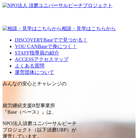
相談・見学はこちらから
DISCOVERY
Baseでで見つかる！
YOU CAN
Baseで身につく！
STAFF
指導員の紹介
ACCESS
アクセスマップ
よくある質問
運営団体について
みんなの安心とチャレンジの
就労継続支援B型事業所
『Base（ベース）』は、
NPO法人須磨ユニバーサルビーチ
プロジェクト（以下須磨UBP）が
運営しています。