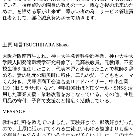
ている、授産施設の園長の教えの一つ「親なき後の未来のた
めに」を諦める事が出来ず、障がい者の為、サービス管理責
任者として、誠心誠意努めさせて頂きます。
土原 翔吾
TSUCHIHARA Shogo
大阪府阪南市生まれ。神戸大学発達科学部卒業、神戸大学大
学院人間発達環境学研究科修了。元高校教員。元教師。不登
校生徒を担任したこと、代表木戸と出会ったことで教師を辞
める。妻の地元の稲美町に移住。二児の父、子どももスーマ
くん好き。兵庫県商工会連合会ITアドバイザー、中小企業
119（旧ミラサポ）など、年間100社ほどITツール・SNSを活
用した事業支援・業務改善をおこなっている。その他、生理
用品の寄付、子育て支援など幅広く活動している。
MESSAGE
教科は理科を教えていました。実験好きで、部活好きだった
ので、土原に話かけてくれる生徒はいわゆる勉強よりも個々
の得意なものをもっている子たちが多くいました。この子た