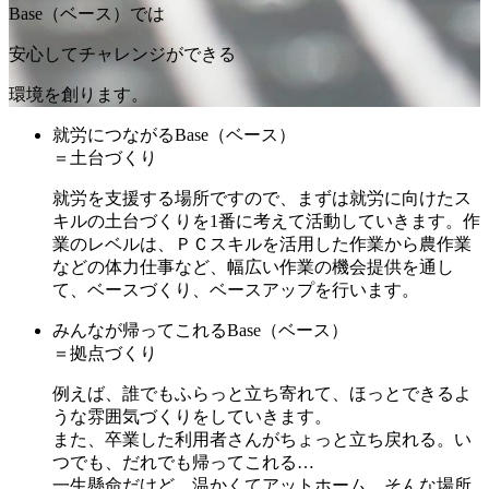
Base（ベース）では
安心してチャレンジができる
環境を創ります。
就労につながるBase
（ベース）
＝土台づくり
就労を支援する場所ですので、まずは就労に向けたス
キルの土台づくりを1番に考えて活動していきます。作
業のレベルは、ＰＣスキルを活用した作業から農作業
などの体力仕事など、幅広い作業の機会提供を通し
て、ベースづくり、ベースアップを行います。
みんなが帰ってこれるBase
（ベース）
＝拠点づくり
例えば、誰でもふらっと立ち寄れて、ほっとできるよ
うな雰囲気づくりをしていきます。
また、卒業した利用者さんがちょっと立ち戻れる。い
つでも、だれでも帰ってこれる…
一生懸命だけど、温かくてアットホーム。そんな場所