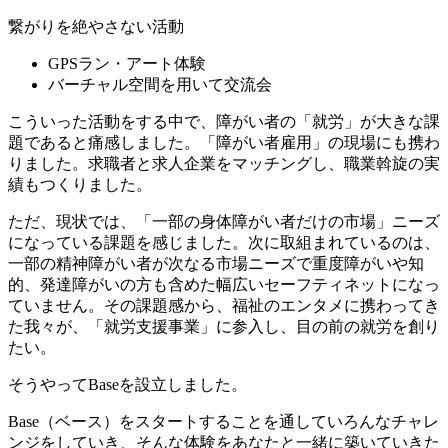
繋がりを絶やさない活動
GPSラン・アート体験
バーチャル空間を用いて交流会
こういった活動をする中で、障がい者の「就労」が大きな課
題であると痛感しました。「障がい者雇用」の現場にも携わ
りました。求職者と求人企業をマッチングし、職業斡旋の実
績もつくりました。
ただ、現状では、「一部の身体障がい者だけの市場」ニーズ
になっている課題を感じました。次に取組まれているのは、
一部の精神障がい者が次なる市場ニーズで重度障がいや知
的、発達障がいの方も含めた幅広いセーフティネットになっ
ていません。その課題感から、福祉のエンタメに携わってき
た我々が、「就労支援事業」に参入し、目の前の就労を創り
たい。
そうやってBaseを設立しました。
Base（ベース）をスタートすることを通していろんなチャレ
ンジをしていき、そんな体験をあなたと一緒に築いていきた