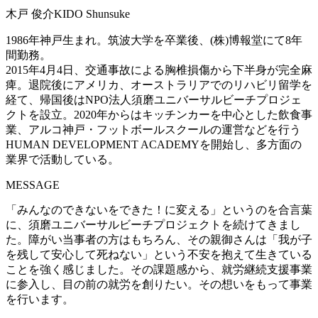
木戸 俊介
KIDO Shunsuke
1986年神戸生まれ。筑波大学を卒業後、(株)博報堂にて8年
間勤務。
2015年4月4日、交通事故による胸椎損傷から下半身が完全麻
痺。退院後にアメリカ、オーストラリアでのリハビリ留学を
経て、帰国後はNPO法人須磨ユニバーサルビーチプロジェ
クトを設立。2020年からはキッチンカーを中心とした飲食事
業、アルコ神戸・フットボールスクールの運営などを行う
HUMAN DEVELOPMENT ACADEMYを開始し、多方面の
業界で活動している。
MESSAGE
「みんなのできないをできた！に変える」というのを合言葉
に、須磨ユニバーサルビーチプロジェクトを続けてきまし
た。障がい当事者の方はもちろん、その親御さんは「我が子
を残して安心して死ねない」という不安を抱えて生きている
ことを強く感じました。その課題感から、就労継続支援事業
に参入し、目の前の就労を創りたい。その想いをもって事業
を行います。