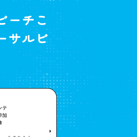
S
ビーチこ
ーサルビ