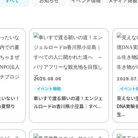
すべて
お知らせ
イベント情報
メディア掲載
2025.08.06
2025.07
イベント情報
イベント
たいない！
車いすで渡る願いの道！エンジェ
見えない
の夏祭り
ルロードin香川県小豆島｜すべ...
DNA実
生...