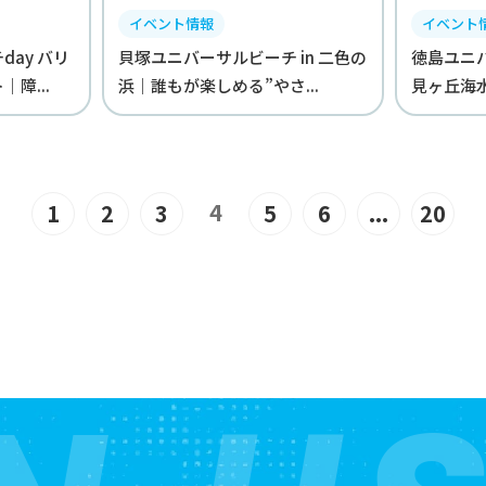
イベント情報
イベント
ay バリ
貝塚ユニバーサルビーチ in 二色の
徳島ユニバ
障...
浜｜誰もが楽しめる”やさ...
見ヶ丘海水
4
1
2
3
5
6
...
20