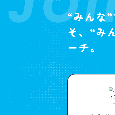
JOI
“みんな
そ、“み
ーチ。