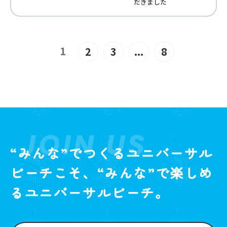
だきました
1
2
3
...
8
JOIN US
“みんな”でつくるユニバーサル
ビーチこそ、“みんな”で楽しめ
るユニバーサルビーチ。