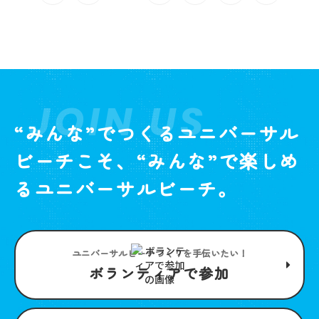
JOIN US
“みんな”でつくるユニバーサル
ビーチこそ、“みんな”で楽しめ
るユニバーサルビーチ。
ユニバーサルビーチつくりを手伝いたい！
ボランティアで参加