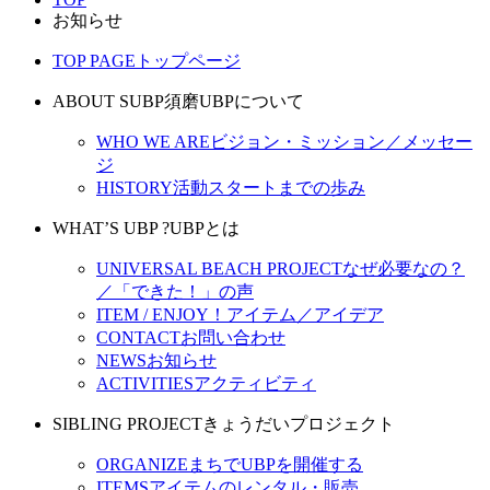
お知らせ
TOP PAGE
トップページ
ABOUT SUBP
須磨UBPについて
WHO WE ARE
ビジョン・ミッション／メッセー
ジ
HISTORY
活動スタートまでの歩み
WHAT’S UBP ?
UBPとは
UNIVERSAL BEACH PROJECT
なぜ必要なの？
／「できた！」の声
ITEM / ENJOY！
アイテム／アイデア
CONTACT
お問い合わせ
NEWS
お知らせ
ACTIVITIES
アクティビティ
SIBLING PROJECT
きょうだいプロジェクト
ORGANIZE
まちでUBPを開催する
ITEMS
アイテムのレンタル・販売