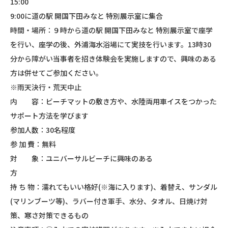
15:00
9:00に道の駅 開国下田みなと 特別展示室に集合
時間・場所：９時から道の駅 開国下田みなと 特別展示室で座学
を行い、座学の後、外浦海水浴場にて実技を行います。13時30
分から障がい当事者を招き体験会を実施しますので、興味のある
方は併せてご参加ください。
※雨天決行・荒天中止
内 容：ビーチマットの敷き方や、水陸両用車イスをつかった
サポート方法を学びます
参加人数：30名程度
参 加 費：無料
対 象：ユニバーサルビーチに興味のある
方
持 ち 物：濡れてもいい格好(※海に入ります)、着替え、サンダル
(マリンブーツ等)、ラバー付き軍手、水分、タオル、日焼け対
策、寒さ対策できるもの