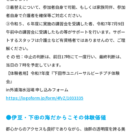
②着替えについて、参加者自身で可能、もしくは家族同伴、参加
者自身で介護者を確保等ご対応ください。
③令和５、６年度に実施の講習会を受講した者、令和7年7月9日
午前中の講習会に受講したもの等がサポートを行います。サポー
トするスタッフは介護士など有資格者ではありませんので、ご理
解ください。
そ の 他：中止の判断は、前日17時にて一度行い、最終判断は、
当日の７時を予定しています。
【体験者用】令和7年度『下田市ユニバーサルビーチプチ体験
会』
in外浦海水浴場 申し込みフォーム
https://logoform.jp/form/4fyZ/1033335
●伊豆・下田の海だからこその体験価値
都心からのアクセスも良好でありながら、抜群の透明度を誇る美