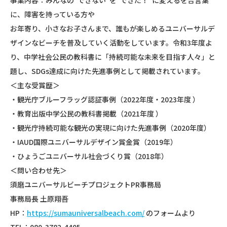
事業内容：みんなの”できない”を”できた！”に変えるを合言葉
に、障害を持っている方や
お年寄り、小さなお子さんまで、誰もが楽しめるユニバーサルデ
ザインなビーチを普及していく活動をしています。令和3年度よ
り、中学社会公民の教科書に「持続可能な未来を目指す人々」と
題し、SDGs達成に向けた先進事例として掲載されています。
＜主な受賞歴＞
・観光庁ブルーフラッグ認証事例（2022年度・2023年度 ）
・教育出版中学公民の教科書掲載（2021年度 ）
・観光庁持続可能な観光の実現に向けた先進事例（2020年度）
・IAUD国際ユニバーサルデザイン賞金賞（2019年）
・ひょうごユニバーサル社会づくり賞（2018年）
＜問い合わせ先＞
須磨ユニバーサルビーチプロジェクトPR事務局
事務局長 土原翔吾
HP：
https://sumauniversalbeach.com/
のフォームより