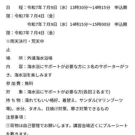
日 程：令和7年７月9日（水）13時30分～14時15分 申込期
限：令和7年７月4日（金）
令和7年７月9日（水）14時15分～15時00分 申込期
限：令和7年７月4日（金）
※雨天決行・荒天中
止
場 所：外浦海水浴場
内 容：海水浴にサポートが必要な方に３名のサポーターがつ
き、海水浴を楽しみます
参 加 費：無料
対 象：海水浴にサポートが必要な方(各回２名まで)
持 ち 物：濡れてもいい格好、着替え、サンダル(マリンブーツ
等)、水分、タオル、日焼け対策、寒さ対策できるもの
注意事項：
①荷物は自己管理でお願いします。講習会場近くにブルーシート
を敷きます。