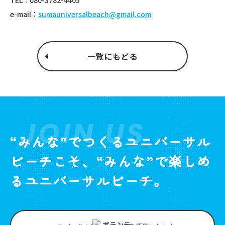
TEL：080-3782-4405
e-mail：
sumauniversalbeach@gmail.com
一覧にもどる
JOIN US
“みんな”でつくるユニバーサル
ビーチこそ、“みんな”で楽しめ
るユニバーサルビーチ。