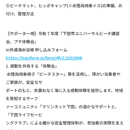
⑤ビーチマット、ヒッポキャンプ(※水陸両用車イス)の準備、片
付け、管理方法
【サポーター用】令和７年度『下田市ユニバーサルビーチ講習
会、プチ体験会』
in外浦海水浴場 申し込みフォーム
https://logoform.jp/form/4fyZ/1032696
1. 感動を共有する「体験会」
水陸両用車椅子「ビーチスター」等を活用し、障がい当事者や
ご家族が、安全なサ
ポートのもと、気兼ねなく海に入る感動体験を提供します。地域
を熟知するサーフ
ァーコミュニティ「マリンネット下田」の温かなサポートと、
「下田ライフセービ
ングクラブ」による確かな安全管理体制が、参加者の笑顔を支え