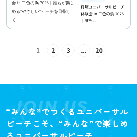
貝塚ユニバーサルビーチ
体験会 in 二色の浜 2026
｜誰も...
1
2
3
...
20
JOIN US
“みんな”でつくるユニバーサル
ビーチこそ、“みんな”で楽しめ
るユニバーサルビーチ。