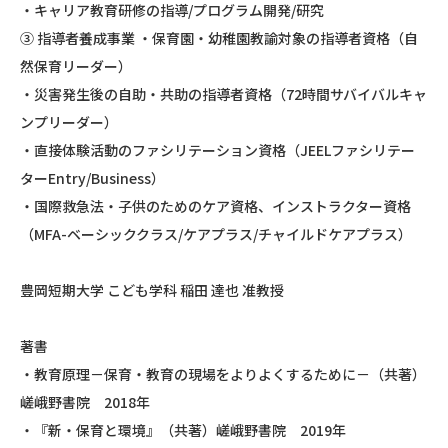
・キャリア教育研修の指導/プログラム開発/研究
③ 指導者養成事業 ・保育園・幼稚園教諭対象の指導者資格（自
然保育リーダー）
・災害発生後の自助・共助の指導者資格（72時間サバイバルキャ
ンプリーダー）
・直接体験活動のファシリテーション資格（JEELファシリテー
ターEntry/Business）
・国際救急法・子供のためのケア資格、インストラクター資格
（MFA-ベーシッククラス/ケアプラス/チャイルドケアプラス）
豊岡短期大学 こども学科 稲田 達也 准教授
著書
・教育原理－保育・教育の現場をよりよくするために－（共著）
嵯峨野書院 2018年
・『新・保育と環境』（共著）嵯峨野書院 2019年