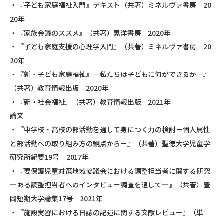
・『子ども家庭福祉入門』テキスト（共著）ミネルヴァ書房 20
20年
・『家族会議のススメ』（共著）晃洋書房 2020年
・『子ども家庭支援の心理学入門』（共著）ミネルヴァ書房 20
20年
・『新・子ども家庭福祉』－私たちは子どもに何ができるか－』
（共著）教育情報出版 2020年
・『新・社会福祉』（共著）教育情報出版 2021年
論文
・『中学校・高校の部活動を通して身につく力の検討－個人属性
と部活動への取り組み方の観点から－』（共著）聖徳大学児童学
研究所紀要19号 2017年
・『要保護児童対策地域協議会における調整担当者に関する研究
―ある調整担当者へのインタビュー調査を通して―』（共著）豊
岡短期大学論集17号 2021年
・『施設実習における日誌の記述に関する文献レビュー』（単