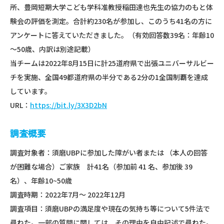
所、豊岡短期大学こども学科准教授稲田達也先生の協力のもと体
験会の評価を測定。合計約230名が参加し、このうち41名の方に
アンケートに答えていただきました。（有効回答数39名：年齢10
～50歳、内訳は別途記載）
当チームは2022年8月15日に計25道府県で出張ユニバーサルビー
チを実施、全国49都道府県の半分である2分の1全国制覇を達成
しています。
URL：
https://bit.ly/3X3D2bN
調査概要
調査対象者：須磨UBPに参加した障がい者または （本人の回答
が困難な場合）ご家族 計41名（参加前 41 名、参加後 39
名）、年齢10~50歳
調査時期：2022年7月〜 2022年12月
調査項目：須磨UBPの満足度や現在の気持ち等について5件法で
尋ねた。一部の質問に関しては、その理由を自由記述で尋ねた。