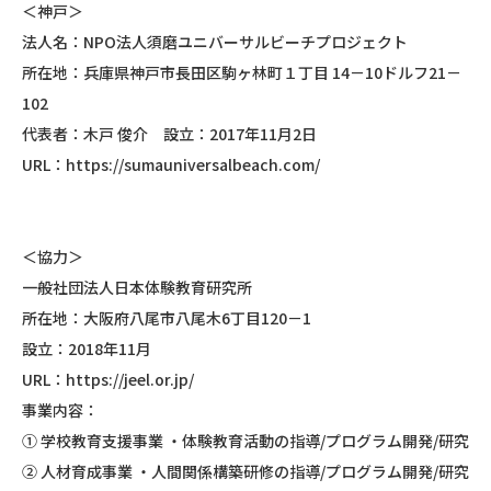
＜神戸＞
法人名：NPO法人須磨ユニバーサルビーチプロジェクト
所在地：兵庫県神戸市長田区駒ヶ林町１丁目 14－10ドルフ21－
102
代表者：木戸 俊介 設立：2017年11月2日
URL：https://sumauniversalbeach.com/
＜協力＞
一般社団法人日本体験教育研究所
所在地：大阪府八尾市八尾木6丁目120－1
設立：2018年11月
URL：https://jeel.or.jp/
事業内容：
① 学校教育支援事業 ・体験教育活動の指導/プログラム開発/研究
② 人材育成事業 ・人間関係構築研修の指導/プログラム開発/研究