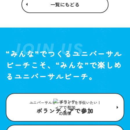
一覧にもどる
JOIN US
“みんな”でつくるユニバーサル
ビーチこそ、“みんな”で楽しめ
るユニバーサルビーチ。
ユニバーサルビーチつくりを手伝いたい！
ボランティアで参加