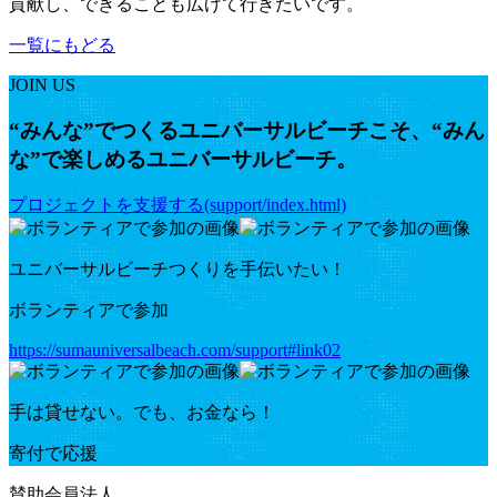
貢献し、できることも広げて行きたいです。
一覧にもどる
JOIN US
“みんな”でつくるユニバーサルビーチこそ、“みん
な”で楽しめるユニバーサルビーチ。
プロジェクトを支援する(support/index.html)
ユニバーサルビーチつくりを手伝いたい！
ボランティアで参加
https://sumauniversalbeach.com/support#link02
手は貸せない。でも、お金なら！
寄付で応援
賛助会員法人