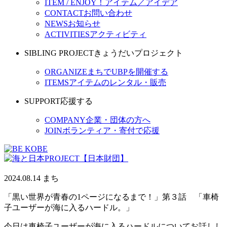
ITEM / ENJOY！
アイテム／アイデア
CONTACT
お問い合わせ
NEWS
お知らせ
ACTIVITIES
アクティビティ
SIBLING PROJECT
きょうだいプロジェクト
ORGANIZE
まちでUBPを開催する
ITEMS
アイテムのレンタル・販売
SUPPORT
応援する
COMPANY
企業・団体の方へ
JOIN
ボランティア・寄付で応援
2024.08.14
まち
「黒い世界が青春の1ページになるまで！」第３話 「車椅
子ユーザーが海に入るハードル。」
今日は車椅子ユーザーが海に入るハードルについてお話しし