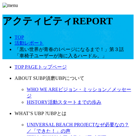
アクティビティ
REPORT
TOP
活動レポート
「黒い世界が青春の1ページになるまで！」第３話
「車椅子ユーザーが海に入るハードル。」
TOP PAGE
トップページ
ABOUT SUBP
須磨UBPについて
WHO WE ARE
ビジョン・ミッション／メッセー
ジ
HISTORY
活動スタートまでの歩み
WHAT’S UBP ?
UBPとは
UNIVERSAL BEACH PROJECT
なぜ必要なの？
／「できた！」の声