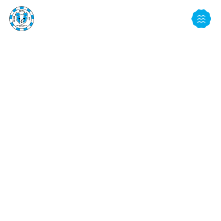
REPORT
アクティビティ
TOP
活動レポート
【100日後に海に入る岡上（おかのうえ）さん】第１２週目仕事にかける
想い（このチャレンジを経て、仕事に就きたい）