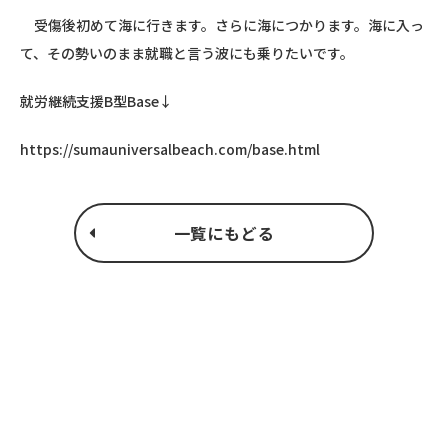
受傷後初めて海に行きます。さらに海につかります。海に入っ
て、その勢いのまま就職と言う波にも乗りたいです。
就労継続支援B型Base↓
https://sumauniversalbeach.com/base.html
一覧にもどる
JOIN US
“みんな”でつくるユニバーサル
ビーチこそ、“みんな”で楽しめ