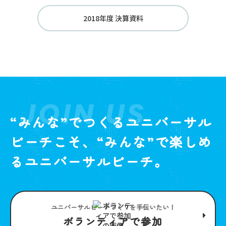
2018年度 決算資料
JOIN US
“みんな”でつくるユニバーサル
ビーチこそ、“みんな”で楽しめ
るユニバーサルビーチ。
ユニバーサルビーチつくりを手伝いたい！
ボランティアで参加