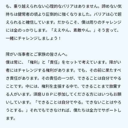
も、乗り越えられない心理的なバリアはありません。
諦めない気
持ちは健常者の頃より圧倒的に強くなりました。
バリアは心で超
えられると確信しています。
だからこそ、僕は周りのチャレンジ
には全のっかりします。
「ええやん、素敵やん。」そう言って、
一緒にチャレンジしましょう！
障がい当事者とご家族の皆さんへ。
僕は常に、「権利」と「責任」をセットで考えています。
障がい
者にはチャレンジする権利があります。
でも、その前に果たすべ
き責任があります。
その責任の一つが、できることは自分でやる
ことです。
中には、権利を主張する中で、できることまで放棄す
る人がいます。
須磨ＵＢＰに参加してくださる方にはいつもお願
いしています。
「できることは自分でやる。できないことはやろ
うとする。」
それでもできなければ、僕たちは全力でサポートし
ます。