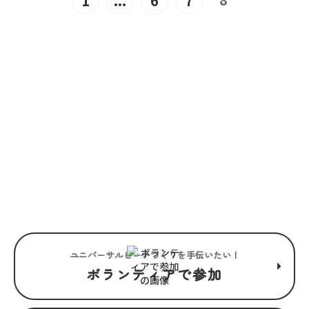
1
...
6
7
JOIN US
“みんな”でつくるユニバーサル
ビーチこそ、“みんな”で楽しめ
るユニバーサルビーチ。
ユニバーサルビーチつくりを手伝いたい！
ボランティアで参加