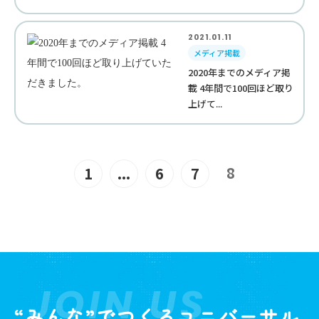
2021.01.11
メディア掲載
2020年までのメディア掲
載 4年間で100回ほど取り
上げて...
8
1
...
6
7
JOIN US
“みんな”でつくるユニバーサル