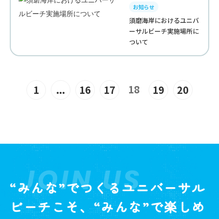
お知らせ
須磨海岸におけるユニバ
ーサルビーチ実施場所に
ついて
18
1
...
16
17
19
20
JOIN US
“みんな”でつくるユニバーサル
ビーチこそ、“みんな”で楽しめ