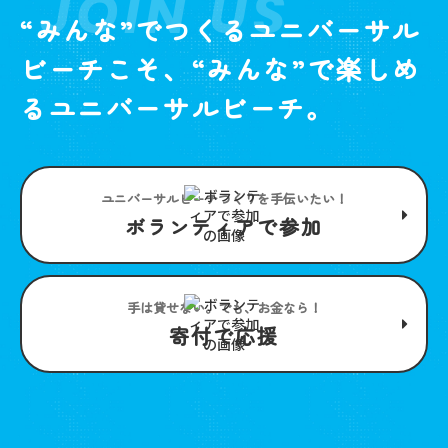
JOIN US
“みんな”でつくるユニバーサル
ビーチこそ、“みんな”で楽しめ
るユニバーサルビーチ。
ユニバーサルビーチつくりを手伝いたい！
ボランティアで参加
手は貸せない。でも、お金なら！
寄付で応援