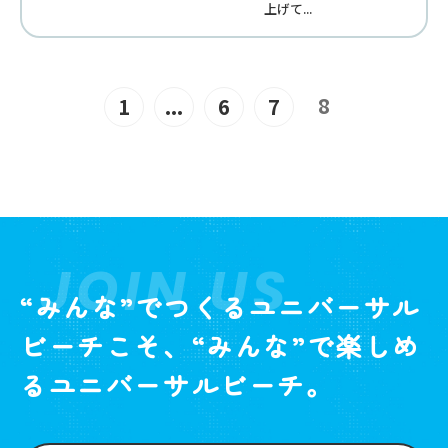
上げて...
8
1
...
6
7
JOIN US
“みんな”でつくるユニバーサル
ビーチこそ、“みんな”で楽しめ
るユニバーサルビーチ。