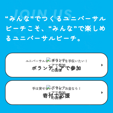
JOIN US
“みんな”でつくるユニバーサル
ビーチこそ、“みんな”で楽しめ
るユニバーサルビーチ。
ユニバーサルビーチつくりを手伝いたい！
ボランティアで参加
手は貸せない。でも、お金なら！
寄付で応援