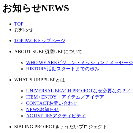
お知らせ
NEWS
TOP
お知らせ
TOP PAGE
トップページ
ABOUT SUBP
須磨UBPについて
WHO WE ARE
ビジョン・ミッション／メッセージ
HISTORY
活動スタートまでの歩み
WHAT’S UBP ?
UBPとは
UNIVERSAL BEACH PROJECT
なぜ必要なの？／
ITEM / ENJOY！
アイテム／アイデア
CONTACT
お問い合わせ
NEWS
お知らせ
ACTIVITIES
アクティビティ
SIBLING PROJECT
きょうだいプロジェクト