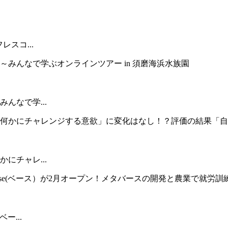
スコ...
んなで学...
にチャレ...
ー...