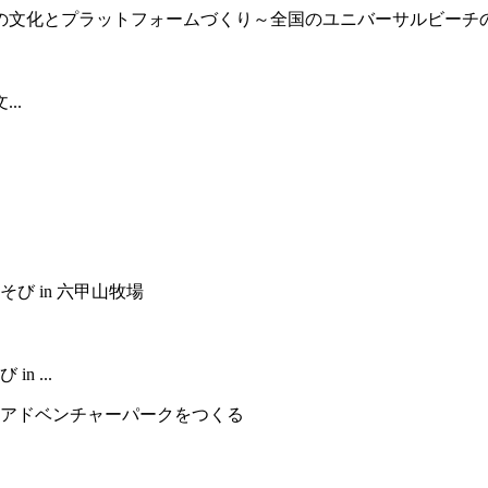
..
 ...