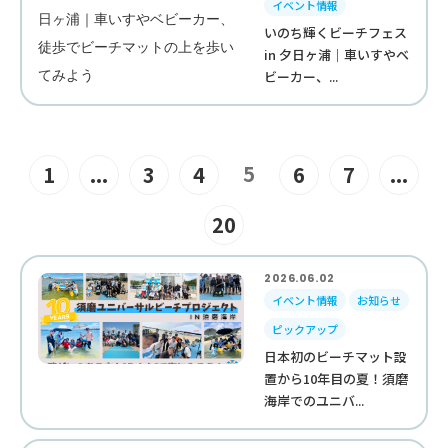
イベント情報
いのち輝くビーチフェス
in 夕日ヶ浦｜車いすやベ
ビーカー、...
5
1
...
3
4
6
7
...
20
2026.06.02
イベント情報
お知らせ
ピックアップ
日本初のビーチマット設
置から10年目の夏！須磨
海岸でのユニバ...