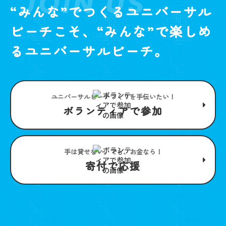
JOIN US
“みんな”でつくるユニバーサル
ビーチこそ、“みんな”で楽しめ
るユニバーサルビーチ。
ユニバーサルビーチつくりを手伝いたい！
ボランティアで参加
手は貸せない。でも、お金なら！
寄付で応援