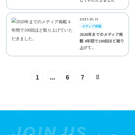
2021.01.11
メディア掲載
2020年までのメディア掲
載 4年間で100回ほど取り
上げて...
8
1
...
6
7
JOIN US