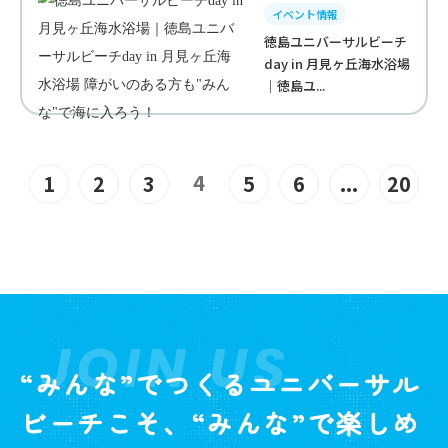
イベント情報
徳島ユニバーサルビーチ
day in 月見ヶ丘海水浴場
｜徳島ユ...
4
1
2
3
5
6
...
20
JOIN US
“みんな”でつくるユニバーサル
ビーチこそ、“みんな”で楽しめ