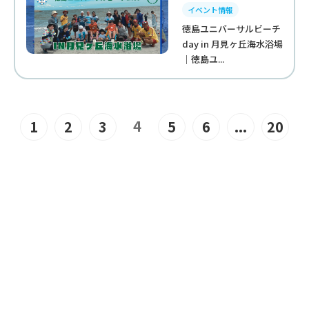
イベント情報
徳島ユニバーサルビーチ
day in 月見ヶ丘海水浴場
｜徳島ユ...
4
1
2
3
5
6
...
20
JOIN US
“みんな”でつくるユニバーサル
ビーチこそ、“みんな”で楽しめ