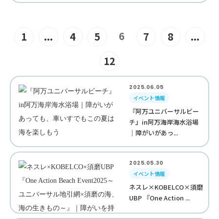
6
1
...
4
5
7
8
...
12
2025.06.05
イベント情報
『阿万ユニバーサルビー
チ』in阿万海岸海水浴場
｜障がいがあっ...
2025.05.30
イベント情報
ネスレ×KOBELCO×須磨
UBP 『One Action ...