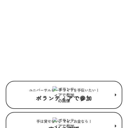
JOIN US
“みんな”でつくるユニバーサル
ビーチこそ、“みんな”で楽しめ
るユニバーサルビーチ。
ユニバーサルビーチつくりを手伝いたい！
ボランティアで参加
手は貸せない。でも、お金なら！