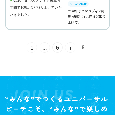
メディア掲載
2020年までのメディア掲
載 4年間で100回ほど取り
上げて...
8
1
...
6
7
JOIN US
“みんな”でつくるユニバーサル
ビーチこそ、“みんな”で楽しめ