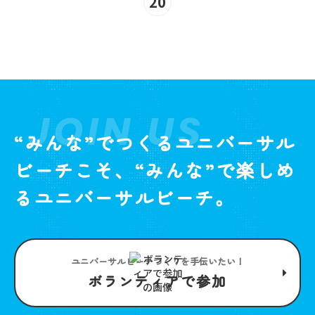
20
JOIN US
“みんな”でつくるユニバーサル
ビーチこそ、“みんな”で楽しめ
るユニバーサルビーチ。
ユニバーサルビーチつくりを手伝いたい！
ボランティアで参加