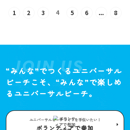
4
1
2
3
5
6
...
8
JOIN US
“みんな”でつくるユニバーサル
ビーチこそ、“みんな”で楽しめ
るユニバーサルビーチ。
ユニバーサルビーチつくりを手伝いたい！
ボランティアで参加