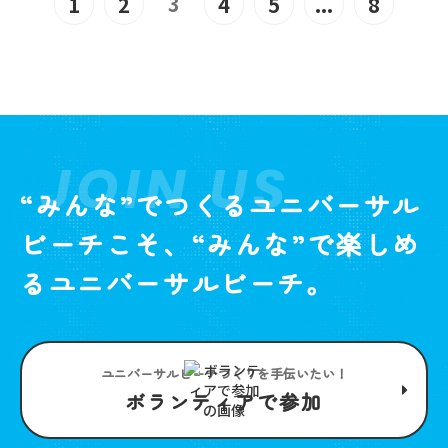
3
1
2
4
5
...
8
JOIN US
“みんな”でつくるユニバーサル
ビーチこそ、“みんな”で楽しめ
るユニバーサルビーチ。
ユニバーサルビーチつくりを手伝いたい！
ボランティアで参加