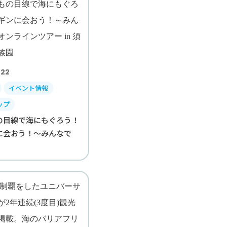
.22
イベント情報
ップ
の目線で海にもぐろう！
に会おう！～みんなで