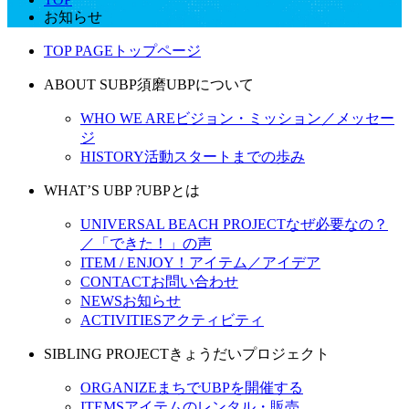
お知らせ
TOP PAGE
トップページ
ABOUT SUBP
須磨UBPについて
WHO WE ARE
ビジョン・ミッション／メッセー
ジ
HISTORY
活動スタートまでの歩み
WHAT’S UBP ?
UBPとは
UNIVERSAL BEACH PROJECT
なぜ必要なの？
／「できた！」の声
ITEM / ENJOY！
アイテム／アイデア
CONTACT
お問い合わせ
NEWS
お知らせ
ACTIVITIES
アクティビティ
SIBLING PROJECT
きょうだいプロジェクト
ORGANIZE
まちでUBPを開催する
ITEMS
アイテムのレンタル・販売