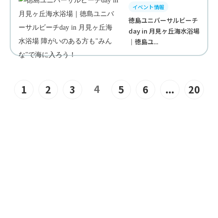
イベント情報
徳島ユニバーサルビーチ
day in 月見ヶ丘海水浴場
｜徳島ユ...
4
1
2
3
5
6
...
20
JOIN US
“みんな”でつくるユニバーサル
ビーチこそ、“みんな”で楽しめ