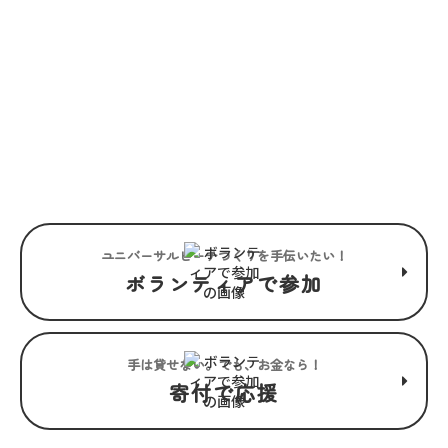
JOIN US
“みんな”でつくるユニバーサル
ビーチこそ、“みんな”で楽しめ
るユニバーサルビーチ。
ユニバーサルビーチつくりを手伝いたい！
ボランティアで参加
手は貸せない。でも、お金なら！
寄付で応援