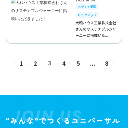
2023.10.05
メディア掲載
ピックアップ
大和ハウス工業株式会社
さんのサステナブルジャ
ーニーに掲載いた...
3
1
2
4
5
...
8
JOIN US
“みんな”でつくるユニバーサル