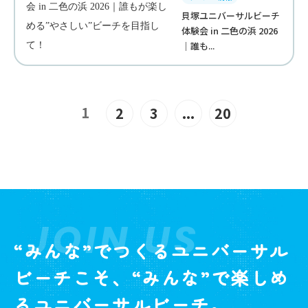
貝塚ユニバーサルビーチ
体験会 in 二色の浜 2026
｜誰も...
1
2
3
...
20
JOIN US
“みんな”でつくるユニバーサル
ビーチこそ、“みんな”で楽しめ
るユニバーサルビーチ。