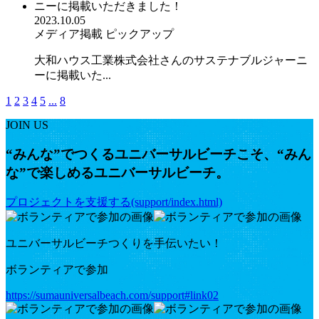
2023.10.05
メディア掲載
ピックアップ
大和ハウス工業株式会社さんのサステナブルジャーニ
ーに掲載いた...
1
2
3
4
5
...
8
JOIN US
“みんな”でつくるユニバーサルビーチこそ、“みん
な”で楽しめるユニバーサルビーチ。
プロジェクトを支援する(support/index.html)
ユニバーサルビーチつくりを手伝いたい！
ボランティアで参加
https://sumauniversalbeach.com/support#link02