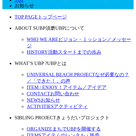
お知らせ
TOP PAGE
トップページ
ABOUT SUBP
須磨UBPについて
WHO WE ARE
ビジョン・ミッション／メッセー
ジ
HISTORY
活動スタートまでの歩み
WHAT’S UBP ?
UBPとは
UNIVERSAL BEACH PROJECT
なぜ必要なの？
／「できた！」の声
ITEM / ENJOY！
アイテム／アイデア
CONTACT
お問い合わせ
NEWS
お知らせ
ACTIVITIES
アクティビティ
SIBLING PROJECT
きょうだいプロジェクト
ORGANIZE
まちでUBPを開催する
ITEMS
アイテムのレンタル・販売