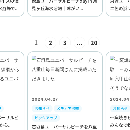
車イスの使
徳島ユニバーサルビーチday in 月
貝塚ユニバ
浴場で...
見ヶ丘海水浴場｜障がい...
二色の浜 2
1
2
3
...
20
2024.04.27
2024.04
報
お知らせ
メディア掲載
お知らせ
バーサルビ
～窯焼き
ピックアップ
ら...
みんなで牧場
石垣島ユニバーサルビーチを八重