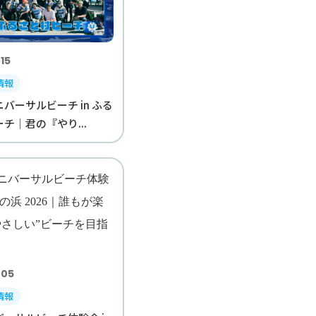
15
情報
バーサルビーチ in ふる
チ｜君の『やり...
.05
情報