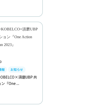
10
情報
お知らせ
OBELCO×須磨UBP 共
『One ...