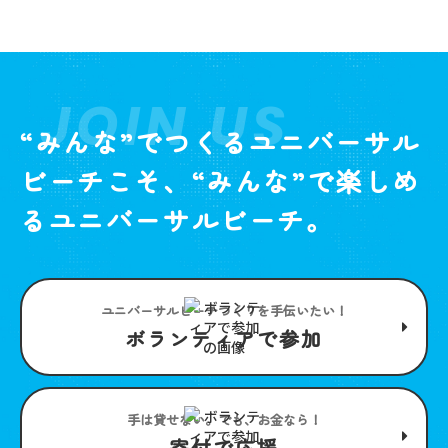
JOIN US
“みんな”でつくるユニバーサル
ビーチこそ、“みんな”で楽しめ
るユニバーサルビーチ。
ユニバーサルビーチつくりを手伝いたい！
ボランティアで参加
手は貸せない。でも、お金なら！
寄付で応援