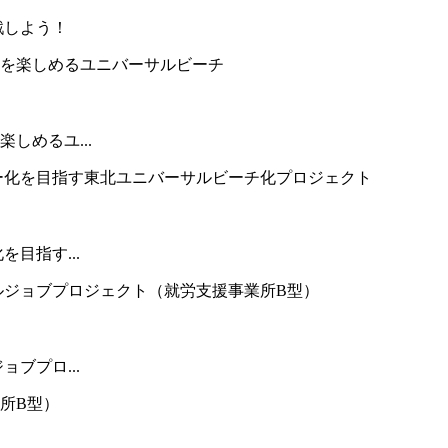
戦しよう！
しめるユ...
目指す...
ブプロ...