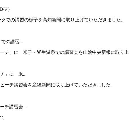
B型）
の講習...
」に 米...
チ講習会...