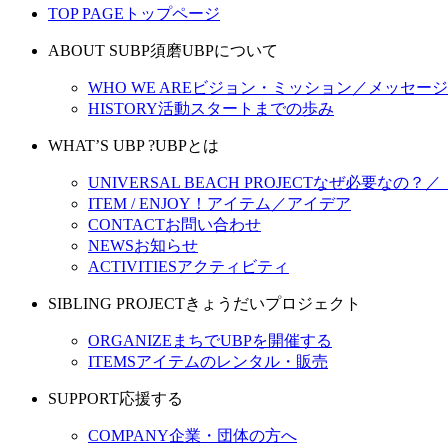
TOP PAGE
トップページ
ABOUT SUBP
須磨UBPについて
WHO WE ARE
ビジョン・ミッション／メッセージ
HISTORY
活動スタートまでの歩み
WHAT’S UBP ?
UBPとは
UNIVERSAL BEACH PROJECT
なぜ必要なの？／
ITEM / ENJOY！
アイテム／アイデア
CONTACT
お問い合わせ
NEWS
お知らせ
ACTIVITIES
アクティビティ
SIBLING PROJECT
きょうだいプロジェクト
ORGANIZE
まちでUBPを開催する
ITEMS
アイテムのレンタル・販売
SUPPORT
応援する
COMPANY
企業・団体の方へ