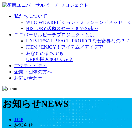
私たちについて
WHO WE ARE
ビジョン・ミッション／メッセージ
HISTORY
活動スタートまでの歩み
ユニバーサルビーチプロジェクトとは
UNIVERSAL BEACH PROJECT
なぜ必要なの？／
ITEM / ENJOY！
アイテム／アイデア
あなたのまちでも
UBPを開きませんか？
アクティビティ
企業・団体の方へ
お問い合わせ
お知らせ
NEWS
TOP
お知らせ