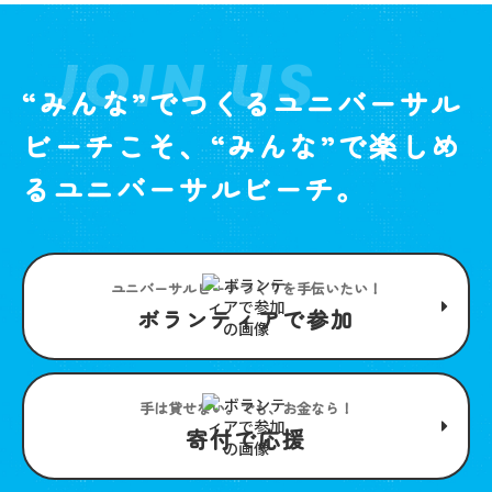
JOIN US
“みんな”でつくるユニバーサル
ビーチこそ、“みんな”で楽しめ
るユニバーサルビーチ。
ユニバーサルビーチつくりを手伝いたい！
ボランティアで参加
手は貸せない。でも、お金なら！
寄付で応援