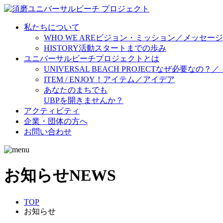
私たちについて
WHO WE ARE
ビジョン・ミッション／メッセージ
HISTORY
活動スタートまでの歩み
ユニバーサルビーチプロジェクトとは
UNIVERSAL BEACH PROJECT
なぜ必要なの？／
ITEM / ENJOY！
アイテム／アイデア
あなたのまちでも
UBPを開きませんか？
アクティビティ
企業・団体の方へ
お問い合わせ
お知らせ
NEWS
TOP
お知らせ