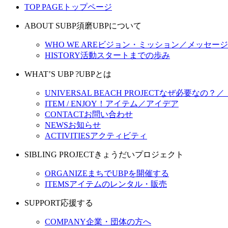
TOP PAGE
トップページ
ABOUT SUBP
須磨UBPについて
WHO WE ARE
ビジョン・ミッション／メッセージ
HISTORY
活動スタートまでの歩み
WHAT’S UBP ?
UBPとは
UNIVERSAL BEACH PROJECT
なぜ必要なの？／
ITEM / ENJOY！
アイテム／アイデア
CONTACT
お問い合わせ
NEWS
お知らせ
ACTIVITIES
アクティビティ
SIBLING PROJECT
きょうだいプロジェクト
ORGANIZE
まちでUBPを開催する
ITEMS
アイテムのレンタル・販売
SUPPORT
応援する
COMPANY
企業・団体の方へ