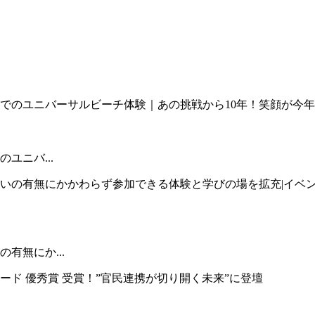
ユニバ...
有無にか...