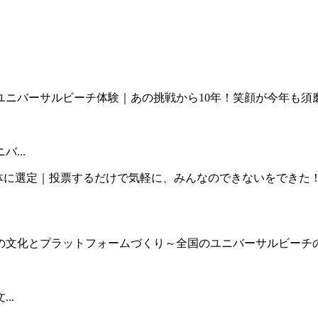
...
..