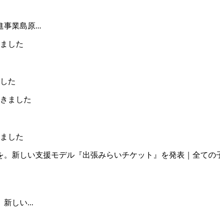
業島原...
した
ました
しい...