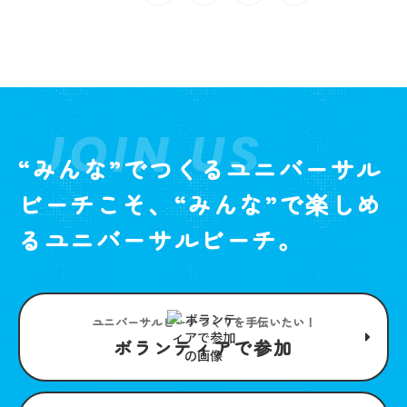
JOIN US
“みんな”でつくるユニバーサル
ビーチこそ、“みんな”で楽しめ
るユニバーサルビーチ。
ユニバーサルビーチつくりを手伝いたい！
ボランティアで参加